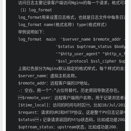
    访问日志主要记录客户端访问Nginx的每一个请求，格式可
    （1）log_format

    log_format用来设置日志格式，也就是日志文件中每条日志
    log_format name(格式名称) type(格式样式)

    举例说明如下：

    log_format  main  '$server_name $remote_addr - $
                    '$status $uptream_status $body_b
                    '"$http_user_agent" "$http_x_forw
                    '$ssl_protocol $ssl_cipher $upst
    上面红色部分为Nginx默认指定的格式样式，每个样式的含义如
    $server_name：虚拟主机名称。

    $remote_addr：远程客户端的IP地址。

    -：空白，用一个“-”占位符替代，历史原因导致还存在。

    $remote_user：远程客户端用户名称，用于记录浏览者
    [$time_local]：访问的时间与时区，比如18/Jul/201
    $request：请求的URI和HTTP协议，这是整个PV日志
    $status：记录请求返回的http状态码，比如成功是200。

    $uptream_status：upstream状态，比如成功是200.
