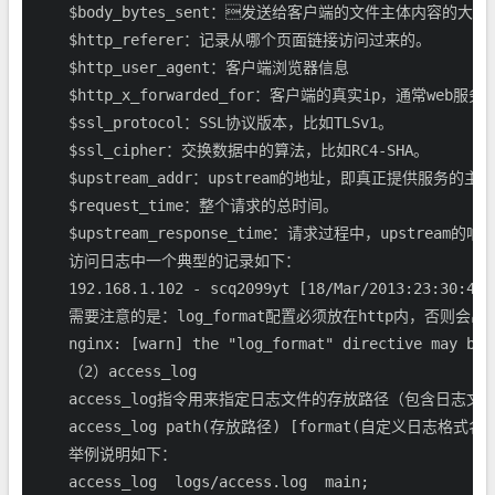
    $body_bytes_sent：发送给客户端的文件主体内
    $http_referer：记录从哪个页面链接访问过来的。 

    $http_user_agent：客户端浏览器信息

    $http_x_forwarded_for：客户端的真实ip，
    $ssl_protocol：SSL协议版本，比如TLSv1。

    $ssl_cipher：交换数据中的算法，比如RC4-SHA。 

    $upstream_addr：upstream的地址，即真正提供服务的主机
    $request_time：整个请求的总时间。 

    $upstream_response_time：请求过程中，upstream的响
    访问日志中一个典型的记录如下：

    192.168.1.102 - scq2099yt [18/Mar/2013:23:30:42 
    需要注意的是：log_format配置必须放在http内，否则会
    nginx: [warn] the "log_format" directive may be 
    （2）access_log

    access_log指令用来指定日志文件的存放路径（包含日志
    access_log path(存放路径) [format(自定义日志格式名称) [
    举例说明如下：

    access_log  logs/access.log  main;
