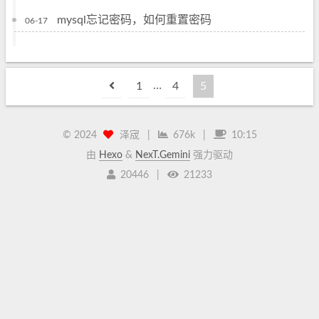
mysql忘记密码，如何重置密码
06-17
…
1
4
5
©
2024
泽宬
|
676k
|
10:15
由
Hexo
&
NexT.Gemini
强力驱动
20446
|
21233